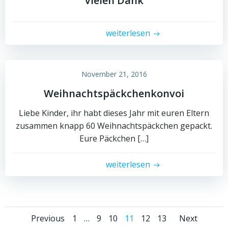
Vielen Dank
weiterlesen
November 21, 2016
Weihnachtspäckchenkonvoi
Liebe Kinder, ihr habt dieses Jahr mit euren Eltern
zusammen knapp 60 Weihnachtspäckchen gepackt.
Eure Päckchen […]
weiterlesen
Posts
Posts
Post
Page
Page
Page
Page
Page
Page
Previous
1
…
9
10
11
12
13
Next