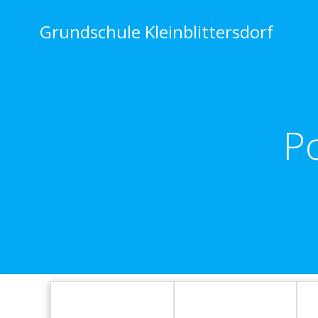
Zum
Inhalt
Grundschule Kleinblittersdorf
springen
P