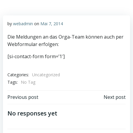
by
webadmin
on
Mai 7, 2014
Die Meldungen an das Orga-Team können auch per
Webformular erfolgen:
[si-contact-form form=’1′]
Categories:
Uncategorized
Tags:
No Tag
Beitragsnavigation
Beitragsnav
Previous post
Next post
No responses yet