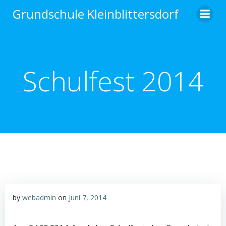
Zum
Grundschule Kleinblittersdorf
Inhalt
springen
Schulfest 2014
by
webadmin
on
Juni 7, 2014