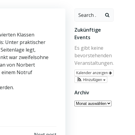
Search
for:
Zukünftige
 vierten Klassen
Events
s: Unter praktischer
Es gibt keine
Seitenlage legt,
bevorstehenden
punkt war zweifelsohne
Veranstaltungen.
man von Norbert
i einem Notruf
Kalender anzeigen
Hinzufügen
werden.
Archiv
Archiv
Next post