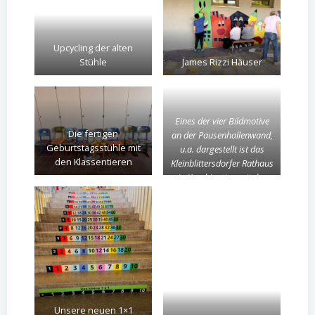
Upcycling der alten
Stühle
James Rizzi Häuser
Eines der vier Bildmotive
Die fertigen
an der Pausenhallenwand,
Geburtstagsstühle mit
u.a. dargestellt ist das
den Klassentieren
Kleinblittersdorfer Rathaus
in Kombination mit der
Saarschleife.
Unsere neuen 1×1