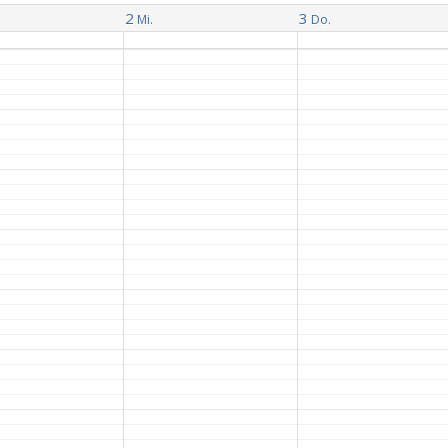
2
3
Mi.
Do.