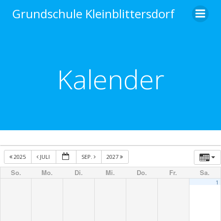
Zum
Grundschule Kleinblittersdorf
Inhalt
springen
Kalender
2025
JULI
SEP.
2027
So.
Mo.
Di.
Mi.
Do.
Fr.
Sa.
1