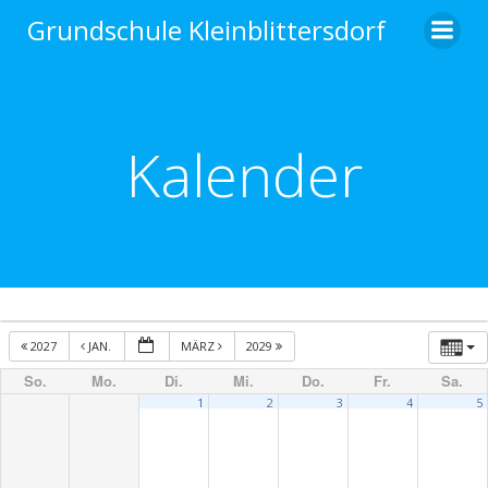
Zum
Grundschule Kleinblittersdorf
Inhalt
springen
Kalender
2027
JAN.
MÄRZ
2029
So.
Mo.
Di.
Mi.
Do.
Fr.
Sa.
1
2
3
4
5