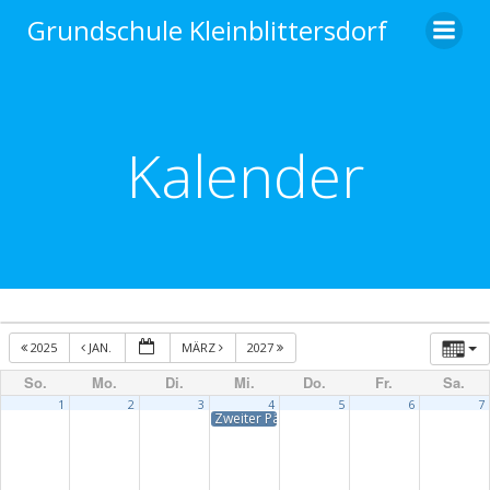
Zum
Grundschule Kleinblittersdorf
Inhalt
springen
Kalender
2025
JAN.
MÄRZ
2027
So.
Mo.
Di.
Mi.
Do.
Fr.
Sa.
1
2
3
4
5
6
7
Zweiter Pädagogischer Tag – unterrichtsfrei