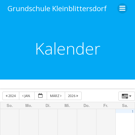
Zum
Grundschule Kleinblittersdorf
Inhalt
springen
Kalender
2024
JAN.
MÄRZ
2026
So.
Mo.
Di.
Mi.
Do.
Fr.
Sa.
1