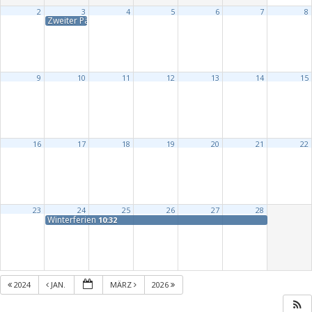
2
3
4
5
6
7
8
Zweiter Pädagogischer Tag – unterrichtsfrei (Betreuung geschlosse
9
10
11
12
13
14
15
16
17
18
19
20
21
22
23
24
25
26
27
28
Winterferien
10:32
2024
JAN.
MÄRZ
2026