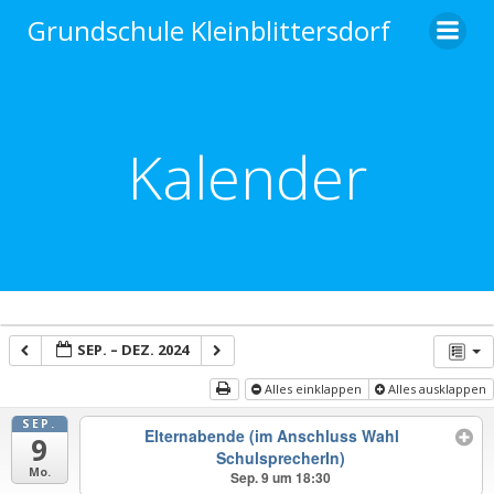
Zum
Grundschule Kleinblittersdorf
Inhalt
springen
Kalender
SEP. – DEZ. 2024
Alles einklappen
Alles ausklappen
SEP.
Elternabende (im Anschluss Wahl
9
SchulsprecherIn)
Mo.
Sep. 9 um 18:30