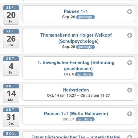
SEP.
Pausen 1×1
20
Sep. 20
ganztägig
Fr.
SEP.
Themenabend mit Holger Weikopf
26
(Schulpsychologe)
Do.
Sep. 26
ganztägig
OKT.
1. Beweglicher Ferientag (Betreuung
4
geschlossen)
Fr.
Okt. 4
ganztägig
OKT.
Herbstferien
14
Okt. 14 um 10:27 – Okt. 25 um 11:27
Mo.
OKT.
Pausen 1×1 (Motto Halloween)
31
Okt. 31
ganztägig
Do.
NOV.
Erster pädagogischer Tag – unterrichtsfrei